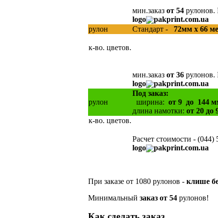
мин.заказ
от 54
рулонов. 
logo
pakprint.com.ua
рулон
Стандарт -
72мм х 66 м
к-во. цветов.
мин.заказ
от 36
рулонов. 
logo
pakprint.com.ua
Под заказ:
рулон
ширина:
от 9 до 144 м
длина намотки:
от 20 до 
к-во. цветов.
Расчет стоимости - (044) 
logo
pakprint.com.ua
При заказе от 1080 рулонов -
клише б
Минимальный
заказ от 54
ру
Как сделать заказ