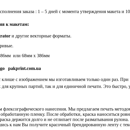
сполнения заказа : 1 – 5 дней с момента утверждения макета и 1
ия к макетам:
trator
и другие векторные форматы.
ривые.
386мм или 68мм х 386мм
ogo
pakprint.com.ua
с клише с изображением мы изготавливаем только один раз. Пр
 для крупных партий, так и для единичной печати. Это быстро, у
 флексографического нанесения. Мы предлагаем печать методо
 обработанную пленку. После обработки, краска наноситься ров
краска держится долго и не отлипает после разматывания рулона
ись к нам Вы получите красочный брендированную ленту с текс