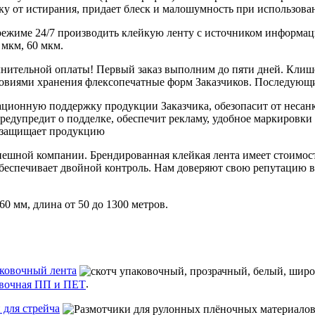
ку от истирания, придает блеск и малошумность при использова
режиме 24/7 производить клейкую ленту с источником информац
 мкм, 60 мкм.
лнительной оплаты! Первый заказ выполним до пяти дней. Клише
овиями хранения флексопечатные форм Заказчиков. Последующие
ационную поддержку продукции Заказчика, обезопасит от несан
 предупредит о подделке, обеспечит рекламу, удобное маркировк
 защищает продукцию
пешной компании. Брендированная клейкая лента имеет стоимос
обеспечивает двойной контроль. Нам доверяют свою репутацию 
60 мм, длина от 50 до 1300 метров.
аковочный
лента
.
 для стрейча