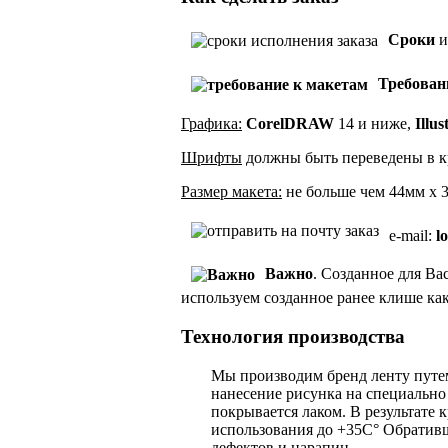
Сроки
и
Требован
Графика:
CorelDRAW
14 и ниже,
Illus
Шрифты
должны быть переведены в к
Размер макета:
не больше чем 44мм х 
e-mail:
l
Важно
. Созданное для Ва
используем созданное ранее клише как
Технология производства
Мы производим бренд ленту путем
нанесение рисунка на специально
покрывается лаком. В результате 
использования до +35С° Обративш
дефектов и царапин.