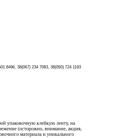
501 8496,
38(067) 234 7083, 38(
050) 724 1193
обой упаковочную клейкую ленту, на
режение (осторожно, внимание, акция,
овочного материала и уникального