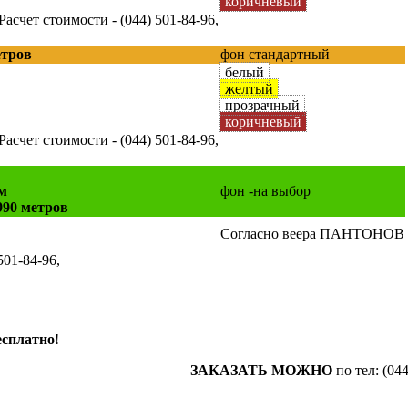
коричневый
Расчет стоимости - (044) 501-84-96,
етров
фон стандартный
белый
желтый
прозрачный
коричневый
Расчет стоимости - (044) 501-84-96,
м
фон -на выбор
990 метров
Согласно веера ПАНТОНОВ
501-84-96,
есплатно
!
лонов!
ЗАКАЗАТЬ МОЖНО
по тел: (044