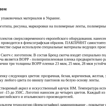
пом
паковочных материалов в Украине.
типа, рисунка, маркировки на полимерные ленты, полимерные
мплектов сверхсовременного европейского оборудования. нанесе
, проводится в флексографская образом. ПАКПРИНТ самостоятел
ачестве сырья используем специальные материалы ведущих прои
котч с логотипом. В состав Бренд скотча входят специально под
тча является ВОРР - полипропиленовая пленка предварительно ра
личии три толщины ВОРР пленки 23 мкм, 25 мкм, 28 мкм устойч
ку следующих цветов: прозрачная, белая, коричневая, желтая, зе
ку любого цвета по ввиялу пантонов на белую основу ленты.
астворимый акрил и искусственный каучук НМ. Температура исп
от -15 до 350С. Логотип наносим до четырех цветов. Каждый из
английского и итальянского производителей.
ользуем технологию (флексографии) ламинирование - покрытие 