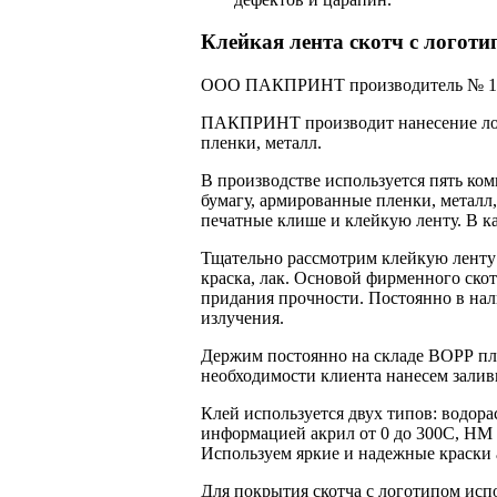
Клейкая лента скотч с логоти
ООО ПАКПРИНТ производитель № 1 у
ПАКПРИНТ производит нанесение лого
пленки, металл.
В производстве используется пять ко
бумагу, армированные пленки, металл
печатные клише и клейкую ленту. В к
Тщательно рассмотрим клейкую ленту С
краска, лак. Основой фирменного ско
придания прочности. Постоянно в на
излучения.
Держим постоянно на складе ВОРР плен
необходимости клиента нанесем залив
Клей используется двух типов: водор
информацией акрил от 0 до 300С, НМ 
Используем яркие и надежные краски 
Для покрытия скотча с логотипом исп