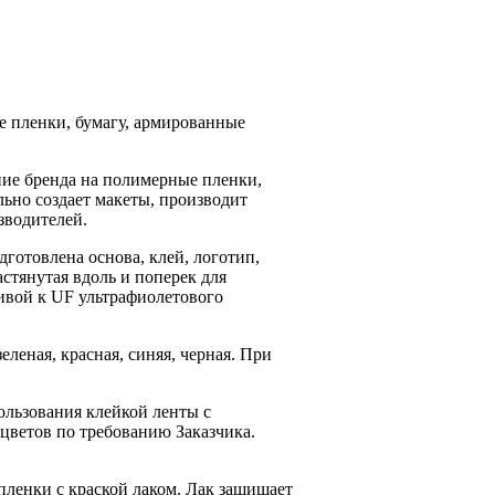
 пленки, бумагу, армированные
ние бренда на полимерные пленки,
ьно создает макеты, производит
зводителей.
готовлена основа, клей, логотип,
стянутая вдоль и поперек для
ивой к UF ультрафиолетового
леная, красная, синяя, черная. При
ользования клейкой ленты с
 цветов по требованию Заказчика.
пленки с краской лаком. Лак защищает