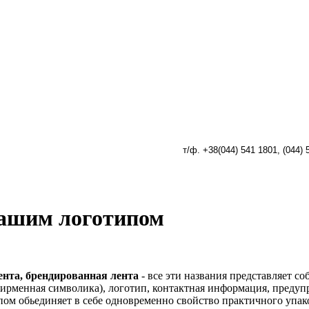
т/ф. +38(044) 541 1801, (
044) 
вашим логотипом
ента
, брендированная
лента
- все эти названия представляет с
ирменная символика), логотип, контактная информация, предуп
пом обьединяет в себе одновременно свойство практичного упак