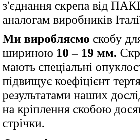
з'єднання скрепа від ПА
аналогам виробників Італі
Ми виробляємо
скобу дл
шириною
10 – 19 мм.
Скре
мають спеціальні опуклос
підвищує коефіцієнт тертя
результатами наших досл
на кріплення скобою досяг
стрічки.