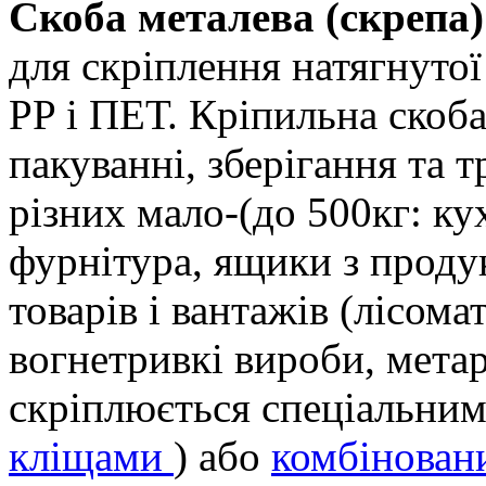
Скоба металева (скрепа)
для скріплення натягнутої
PP і ПЕТ. Кріпильна скоб
пакуванні, зберігання та 
різних мало-(до 500кг: ку
фурнітура, ящики з проду
товарів і вантажів (лісомат
вогнетривкі вироби, метар
скріплюється спеціальним
кліщами
) або
комбінован