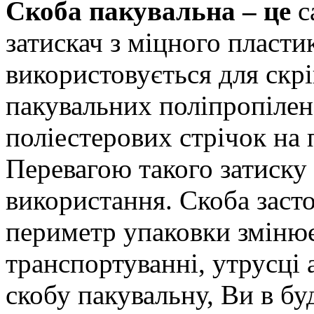
Скоба пакувальна – це
с
затискач з міцного пласти
використовується для скрі
пакувальних поліпропілен
поліестерових стрічок на 
Перевагою такого затиску 
використання. Скоба заст
периметр упаковки змінює
транспортуванні, утрусці
скобу пакувальну, Ви в б