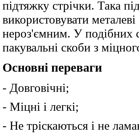
підтяжку стрічки. Така п
використовувати металеві 
нероз'ємним. У подібних 
пакувальні скоби з міцног
Основні переваги
- Довговічні;
- Міцні і легкі;
- Не тріскаються і не лам