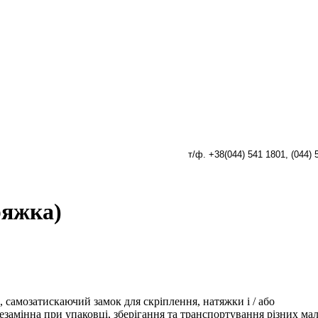
т/ф. +38(044) 541 1801, (
044) 
ряжка)
 самозатискаючий замок для скріплення, натяжки і / або
езамінна при упаковці, зберігання та транспортування різних мал