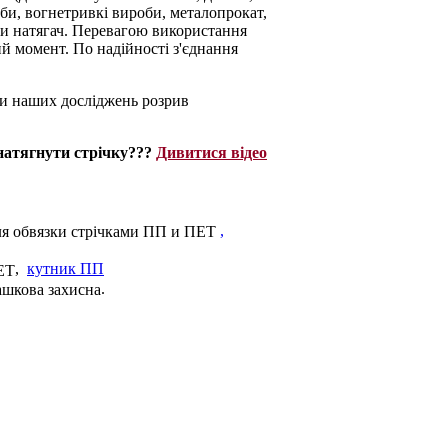
руби, вогнетривкі вироби, металопрокат,
ьки натягач. Перевагою використання
ий момент. По надійності з'єднання
ми наших досліджень розрив
натягнути стрічку???
Дивитися відео
,
,
кутник ПП
.