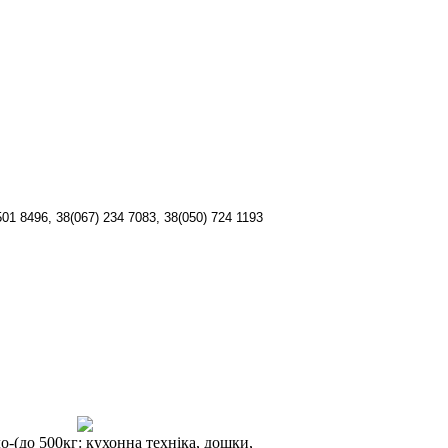
501 8496,
38(067) 234 7083, 38(
050) 724 1193
о-(до 500кг: кухонна техніка, дошки,