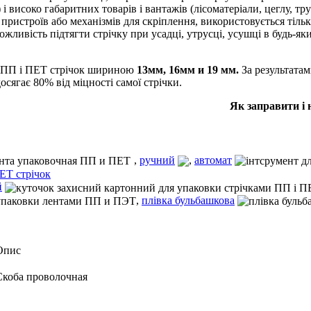
і високо габаритних товарів і вантажів (лісоматеріали, цеглу, т
 пристроїв або механізмів для скріплення, використовується тіл
ожливість підтягти стрічку при усадці, утрусці, усушці в будь-як
я ПП і ПЕТ стрічок шириною
13мм, 16мм и 19 мм.
За результата
сягає 80% від міцності самої стрічки.
Як заправити і 
,
ручний
,
автомат
й
,
плівка бульбашкова
Опис
Скоба проволочная