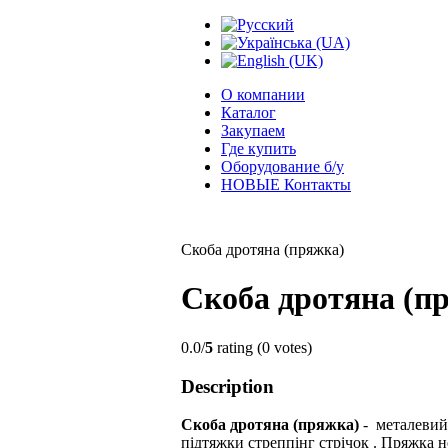
О компании
Каталог
Закупаем
Где купить
Оборудование б/у
НОВЫЕ Контакты
Скоба дротяна (пряжка)
Скоба дротяна (п
0.0/
5
rating (0 votes)
Description
Скоба дротяна (пряжка)
- металевий,
підтяжки стреппінг стрічок . Пряжка н