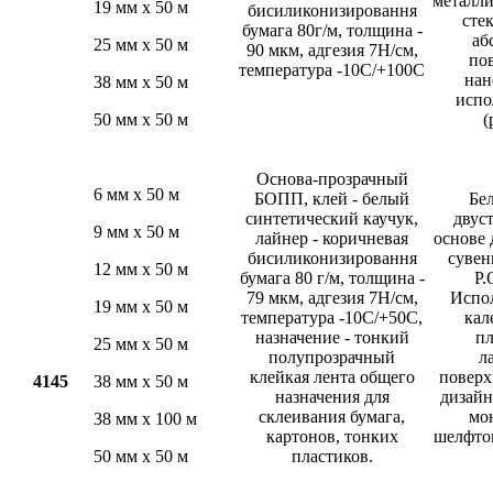
металли
19 мм х 50 м
бисиликонизировання
сте
бумага 80г/м, толщина -
аб
25 мм х 50 м
90 мкм, адгезия 7Н/см,
по
температура -10С/+100C
нан
38 мм х 50 м
испо
50 мм х 50 м
(
Основа-прозрачный
6 мм х 50 м
БОПП, клей - белый
Бел
синтетический каучук,
двус
9 мм х 50 м
лайнер - коричневая
основе 
бисиликонизировання
сувен
12 мм х 50 м
бумага 80 г/м, толщина -
P.
79 мкм, адгезия 7Н/см,
Испол
19 мм х 50 м
температура -10С/+50С,
кал
назначение - тонкий
пл
25 мм х 50 м
полупрозрачный
л
клейкая лента общего
поверх
4145
38 мм х 50 м
назначения для
дизайн
склеивания бумага,
мо
38 мм х 100 м
картонов, тонких
шелфток
50 мм х 50 м
пластиков.