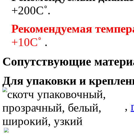
+200
С˚.
Рекомендуемая темпер
+10С˚
.
Сопутствующие матер
Для упаковки и креплен
,