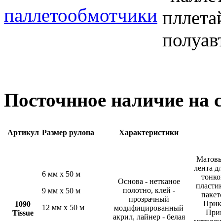
паллетообмотчики
Посточнное наличие на 
Артикул
Размер рулона
Характеристики
Матовы
лента д
6 мм х 50 м
тонко
Основа - нетканое
пластик
полотно, клей -
9 мм х 50 м
пакет
прозрачный
Прик
1090
12 мм х 50 м
модифицированный
При
Tissue
акрил, лайнер - белая