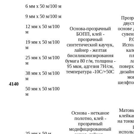
6 мм х 50 м/100 м
9 мм х 50 м/100 м
Прозр
двус
12 мм х 50 м/100
Основа-прозрачный
основе 
м
БОПП, клей -
сувен
прозрачный
P.
19 мм х 50 м/100
синтетический каучук,
Испол
м
лайнер - желтая
кал
бисиликонизировання
пл
25 мм х 50 м/100
бумага 80 г/м, толщина -
л
м
95 мкм, адгезия 7Н/см,
поверх
температура -10С/+50С
дизайн
38 мм х 50 м/100
мо
м
шелфток
4140
50 мм х 50 м/100
м
Матовы
Основа - нетканое
клейка
полотно, клей -
на тонк
прозрачный
модифицированный
исполь
25 мм х 50 м