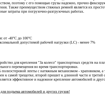
ством, поэтому с его помощью грузы надежно, прочно фиксирую
ния. Также преимуществом стяжных ремней является их простот
нные затраты при погрузочно-разгрузочных работах.
: от -40°С до 100°С
симальной допустимой рабочей нагрузки (LC) - менее 7%
тройство для крепления "За колесо" транспортных средств на пл
ольного перемещения во время транспортировки.
 полиэстеровой ленты с натяжным механизмом - храповиком, а 
ен к самой трещотке, второй пришит к длинной части и третий 
ляется эффективное и надежное крепление автомобилей и друго
для подъема автомобилей и других грузов!