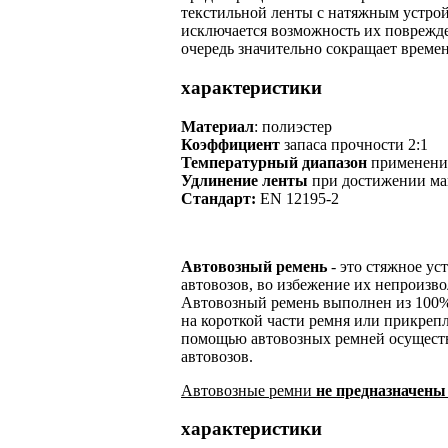
текстильной ленты с натяжным устрой
исключается возможность их поврежде
очередь значительно сокращает време
характеристики
Материал
: полиэстер
Коэффициент
запаса прочности 2:1
Температурный диапазон
применения
Удлинение ленты
при достижении мак
Стандарт:
EN 12195-2
Автовозный ремень
- это стяжное ус
автовозов, во избежение их непроизв
Автовозный ремень выполнен из 100%
на короткой части ремня или прикрепл
помощью автовозных ремней осуществ
автовозов.
Автовозные ремни
не предназначены
характеристики